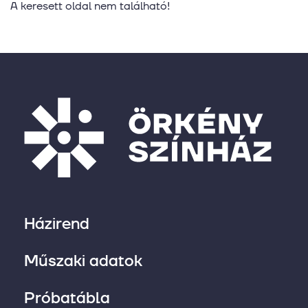
A keresett oldal nem található!
Házirend
Műszaki adatok
Próbatábla