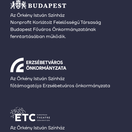
Az Örkény István Színház
Nonprofit Korlátolt Felelősségű Társaság
Budapest Főváros Önkormányzatának
fenntartásában működik.
Az Örkény István Színház
főtámogatója Erzsébetváros önkormányzata
Az Örkény István Színház