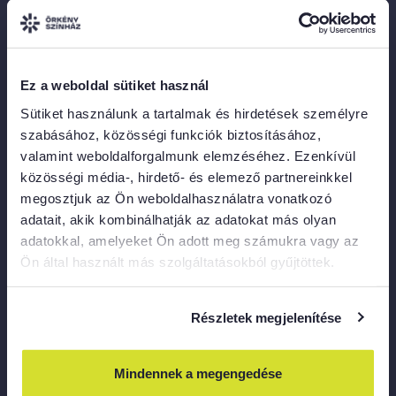
Örkény KÖZtér
1075 Budapest, Asbóth utca 22.
Merlin
Ez a weboldal sütiket használ
1052 Budapest, Károly krt.
Sütiket használunk a tartalmak és hirdetések személyre
A bejárat gyalogosan a Károly krt.
szabásához, közösségi funkciók biztosításához,
felől közelíthető meg,
valamint weboldalforgalmunk elemzéséhez. Ezenkívül
a Városháza Parkon keresztül.
közösségi média-, hirdető- és elemező partnereinkkel
megosztjuk az Ön weboldalhasználatra vonatkozó
KAPCSOLAT
adatait, akik kombinálhatják az adatokat más olyan
adatokkal, amelyeket Ön adott meg számukra vagy az
Ön által használt más szolgáltatásokból gyűjtöttek.
Gyökhegyi Kira, közönségkapcsolati menedzser
info@orkenyszinhaz.hu
Részletek megjelenítése
Dányi Brigitta, sajtóreferens
marketing@orkenyszinhaz.hu
Mindennek a megengedése