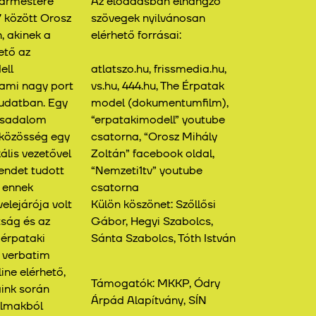
gármestere
Az előadásban elhangzó
 között Orosz
szövegek nyilvánosan
, akinek a
elérhető forrásai:
ető az
ell
atlatszo.hu, frissmedia.hu,
 ami nagy port
vs.hu, 444.hu, The Érpatak
tudatban. Egy
model (dokumentumfilm),
rsadalom
“erpatakimodell” youtube
közösség egy
csatorna, “Orosz Mihály
ális vezetővel
Zoltán” facebook oldal,
endet tudott
“Nemzeti1tv” youtube
e ennek
csatorna
elejárója volt
Külön köszönet: Szőllősi
ság és az
Gábor, Hegyi Szabolcs,
 érpataki
Sánta Szabolcs, Tóth István
 verbatim
ne elérhető,
Támogatók: MKKP, Ódry
ink során
Árpád Alapítvány, SÍN
almakból