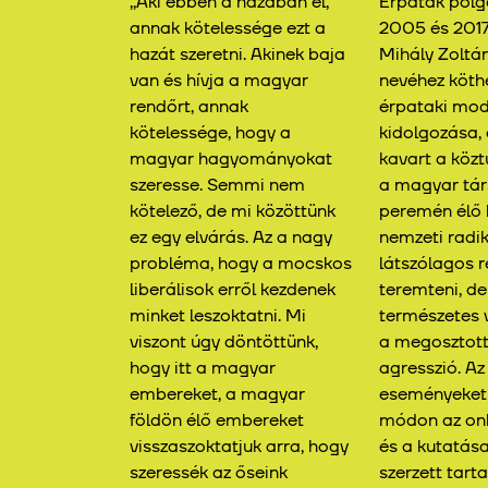
,,Aki ebben a hazában él,
Érpatak pol
annak kötelessége ezt a
2005 és 2017
hazát szeretni. Akinek baja
Mihály Zoltán
van és hívja a magyar
nevéhez köth
rendőrt, annak
érpataki mod
kötelessége, hogy a
kidolgozása,
magyar hagyományokat
kavart a köz
szeresse. Semmi nem
a magyar tá
kötelező, de mi közöttünk
peremén élő 
ez egy elvárás. Az a nagy
nemzeti radik
probléma, hogy a mocskos
látszólagos r
liberálisok erről kezdenek
teremteni, d
minket leszoktatni. Mi
természetes v
viszont úgy döntöttünk,
a megosztott
hogy itt a magyar
agresszió. Az
embereket, a magyar
eseményeket
földön élő embereket
módon az onli
visszaszoktatjuk arra, hogy
és a kutatása
szeressék az őseink
szerzett tart