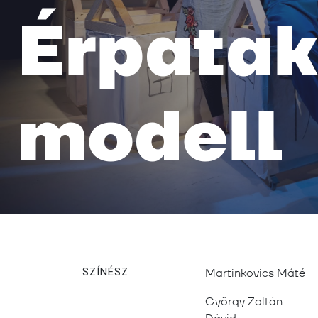
Érpatak
modell
SZÍNÉSZ
Martinkovics Máté
György Zoltán
Dávid