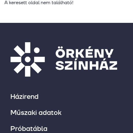
A keresett oldal nem található!
Házirend
Műszaki adatok
Próbatábla