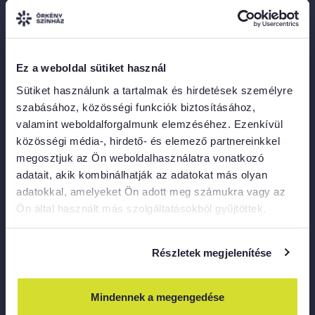
Örkény KÖZtér
1075 Budapest, Asbóth utca 22.
Merlin
Ez a weboldal sütiket használ
1052 Budapest, Károly krt.
Sütiket használunk a tartalmak és hirdetések személyre
A bejárat gyalogosan a Károly krt.
szabásához, közösségi funkciók biztosításához,
felől közelíthető meg,
valamint weboldalforgalmunk elemzéséhez. Ezenkívül
a Városháza Parkon keresztül.
közösségi média-, hirdető- és elemező partnereinkkel
megosztjuk az Ön weboldalhasználatra vonatkozó
KAPCSOLAT
adatait, akik kombinálhatják az adatokat más olyan
adatokkal, amelyeket Ön adott meg számukra vagy az
Ön által használt más szolgáltatásokból gyűjtöttek.
Gyökhegyi Kira, közönségkapcsolati menedzser
info@orkenyszinhaz.hu
Részletek megjelenítése
Dányi Brigitta, sajtóreferens
marketing@orkenyszinhaz.hu
Mindennek a megengedése