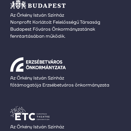
Az Örkény István Színház
Nonprofit Korlátolt Felelősségű Társaság
Budapest Főváros Önkormányzatának
fenntartásában működik.
Az Örkény István Színház
főtámogatója Erzsébetváros önkormányzata
Az Örkény István Színház