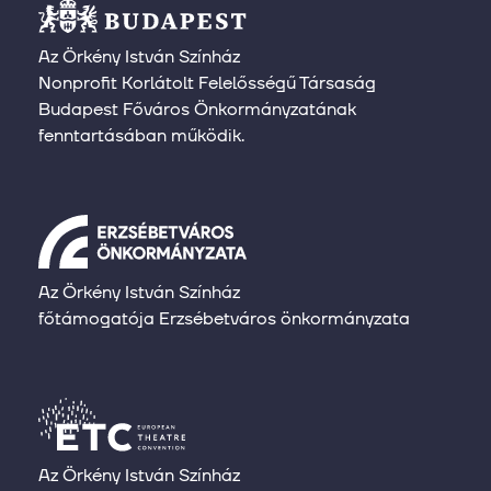
Az Örkény István Színház
Nonprofit Korlátolt Felelősségű Társaság
Budapest Főváros Önkormányzatának
fenntartásában működik.
Az Örkény István Színház
főtámogatója Erzsébetváros önkormányzata
Az Örkény István Színház