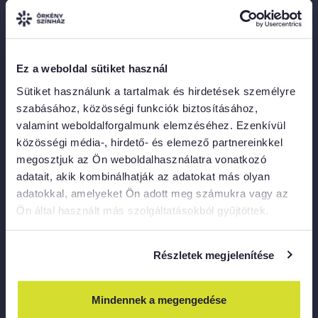
Örkény KÖZtér
1075 Budapest, Asbóth utca 22.
Merlin
Ez a weboldal sütiket használ
1052 Budapest, Károly krt.
Sütiket használunk a tartalmak és hirdetések személyre
A bejárat gyalogosan a Károly krt.
szabásához, közösségi funkciók biztosításához,
felől közelíthető meg,
valamint weboldalforgalmunk elemzéséhez. Ezenkívül
a Városháza Parkon keresztül.
közösségi média-, hirdető- és elemező partnereinkkel
megosztjuk az Ön weboldalhasználatra vonatkozó
KAPCSOLAT
adatait, akik kombinálhatják az adatokat más olyan
adatokkal, amelyeket Ön adott meg számukra vagy az
Ön által használt más szolgáltatásokból gyűjtöttek.
Gyökhegyi Kira, közönségkapcsolati menedzser
info@orkenyszinhaz.hu
Részletek megjelenítése
Dányi Brigitta, sajtóreferens
marketing@orkenyszinhaz.hu
Mindennek a megengedése