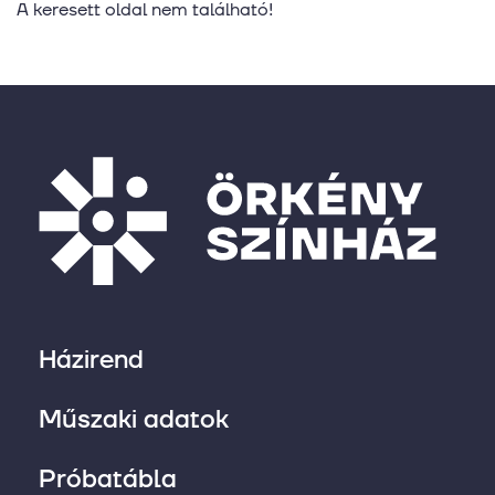
A keresett oldal nem található!
Házirend
Műszaki adatok
Próbatábla