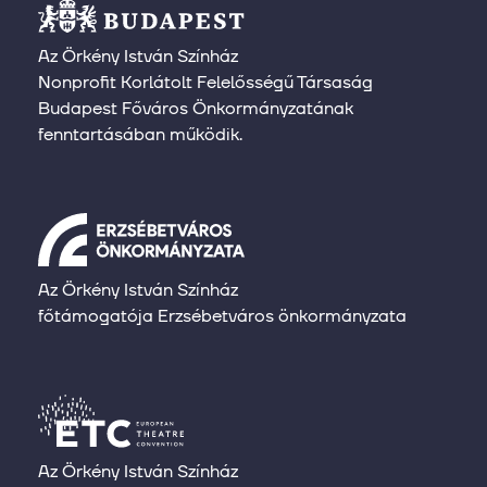
Az Örkény István Színház
Nonprofit Korlátolt Felelősségű Társaság
Budapest Főváros Önkormányzatának
fenntartásában működik.
Az Örkény István Színház
főtámogatója Erzsébetváros önkormányzata
Az Örkény István Színház