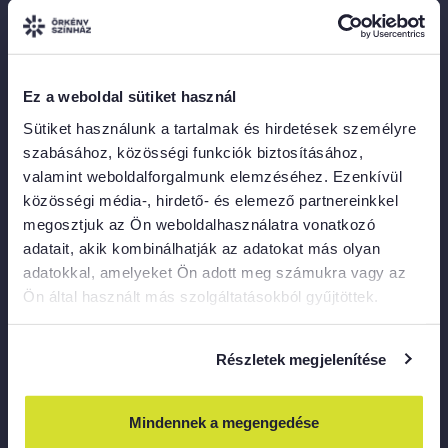
Örkény KÖZtér
1075 Budapest, Asbóth utca 22.
Merlin
Ez a weboldal sütiket használ
1052 Budapest, Károly krt.
Sütiket használunk a tartalmak és hirdetések személyre
A bejárat gyalogosan a Károly krt.
szabásához, közösségi funkciók biztosításához,
felől közelíthető meg,
valamint weboldalforgalmunk elemzéséhez. Ezenkívül
a Városháza Parkon keresztül.
közösségi média-, hirdető- és elemező partnereinkkel
megosztjuk az Ön weboldalhasználatra vonatkozó
KAPCSOLAT
adatait, akik kombinálhatják az adatokat más olyan
adatokkal, amelyeket Ön adott meg számukra vagy az
Ön által használt más szolgáltatásokból gyűjtöttek.
Gyökhegyi Kira, közönségkapcsolati menedzser
info@orkenyszinhaz.hu
Részletek megjelenítése
Dányi Brigitta, sajtóreferens
marketing@orkenyszinhaz.hu
Mindennek a megengedése