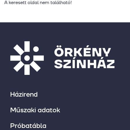
A keresett oldal nem található!
Házirend
Műszaki adatok
Próbatábla